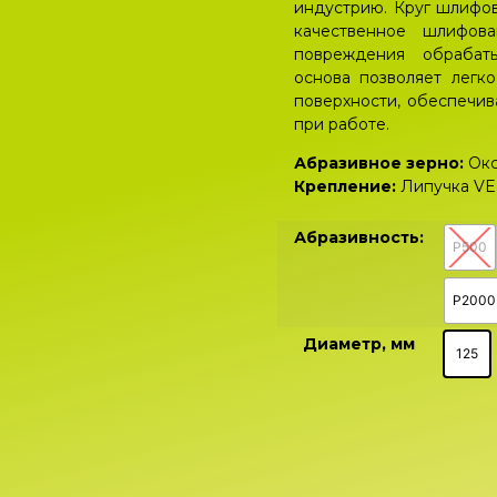
индустрию. Круг шлифо
качественное шлифов
повреждения обрабаты
основа позволяет легк
поверхности, обеспечив
при работе.
Абразивное зерно:
Ок
Крепление:
Липучка V
Абразивность:
P500
P2000
Диаметр, мм
125